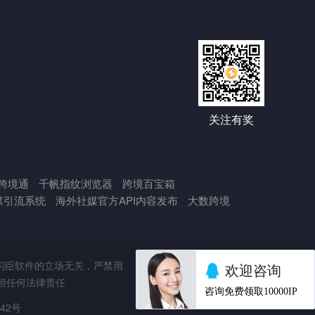
关注有奖
跨境通
千帆指纹浏览器
跨境百宝箱
媒引流系统
海外社媒官方API内容发布
大数跨境
闪臣软件的立场无关，严禁用
担任何法律责任
442号