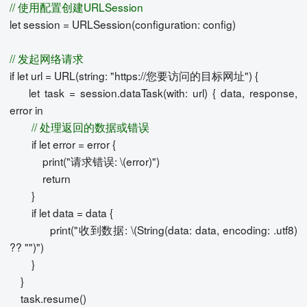
// 使用配置创建URLSession
let session = URLSession(configuration: config)
// 发起网络请求
if let url = URL(string: "https://您要访问的目标网址") {
let task = session.dataTask(with: url) { data, response,
error in
// 处理返回的数据或错误
if let error = error {
print("请求错误: \(error)")
return
}
if let data = data {
print("收到数据: \(String(data: data, encoding: .utf8)
?? "")")
}
}
task.resume()