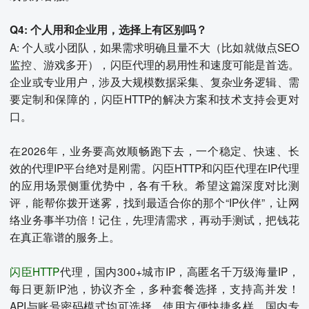
Q4: 个人用和企业用，选择上有区别吗？
A: 个人或小团队，如果需求明确且量不大（比如就做点SEO
监控、游戏多开），闪臣代理的易用性和速度可能是首选。
企业或专业用户，涉及大规模数据采集、复杂业务逻辑、需
要定制和保障的，闪臣HTTP的解决方案和技术支持会更对
口。
在2026年，业务要高效顺畅跑下去，一个稳定、快速、长
效的代理IP平台绝对是刚需。闪臣HTTP和闪臣代理在IP代理
的应用场景侧重优势中，各有千秋。希望这篇深度对比测
评，能帮你拨开迷雾，找到最适合你的那个“IP伙伴”，让网
络业务事半功倍！记住，先理清需求，再动手测试，把钱花
在真正靠谱的服务上。
闪臣HTTP
代理，国内300+城市IP，高匿名千万级海量IP，
每日更新IP池，协议齐全，多种套餐选择，支持高并发！
API与账号密码模式均可选择，使用方便快捷多样，国内专