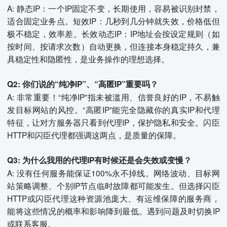
A: 静态IP：一个IP固定不变，长期使用，容易被识别封禁，
适合固定业务点。短效IP：几秒到几分钟就失效，价格低但
极不稳定，效率差。长效动态IP：IP地址会按设定规则（如
按时间、按请求次数）自动更换，但连接本身稳定持久，兼
具稳定性和隐匿性，是业务操作的理想选择。
Q2: 你们说的“纯净IP”、“高匿IP”重要吗？
A: 非常重要！“纯净IP”指未被滥用、信誉良好的IP，不易触
发目标网站的风控。“高匿IP”能完全隐藏你的真实IP和代理
特征，让对方服务器只看到代理IP，保护隐私和安全。闪臣
HTTP和闪臣代理都强调这两点，是质量的保障。
Q3: 为什么我用的代理IP有时候还是会失效或变慢？
A: 没有任何服务能保证100%永不掉线。网络波动、目标网
站策略调整、个别IP节点临时故障都可能发生。但选择闪臣
HTTP或闪臣代理这种资源池庞大、有运维保障的服务商，
能将这些情况的概率和影响降到最低。遇到问题及时切换IP
或联系客服。