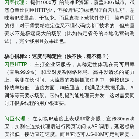
闪臣代理：
提供1000万+的纯净IP资源，覆盖200+城市。虽
然总量比闪臣HTTP少，但强调“纯净绿色”和“自营机房”，意
味着IP质量高、干扰少。而且直接下载软件使用，简单易用
的很！对于需要精准定位又不懂代码或者IT技术的，但总量
要求不是极端庞大的场景（比如特定省份的本地化营销测
试），完全够用且效果出色。
核心指标2：速度与稳定性（快不快，稳不稳？）
闪臣HTTP：
主打企业级服务，其稳定性体现在高可用率
（宣称99.9%） 和应对复杂网络环境、高并发请求的能力
上。实测在长时间、大流量的数据抓取任务中，连接稳定，
掉线率极低。速度方面，响应迅速，能满足大数据采集、AI
训练等高要求场景。它特别提到能处理高并发，这对需要同
时开很多线程的用户很重要。
闪臣代理：
在切换IP速度上表现非常亮眼，宣传30ms响
应，实测在连接代理后进行网页访问或API调用，延迟感确
实很低，接近直连速度。而且它还可以5-20M可定制带宽，