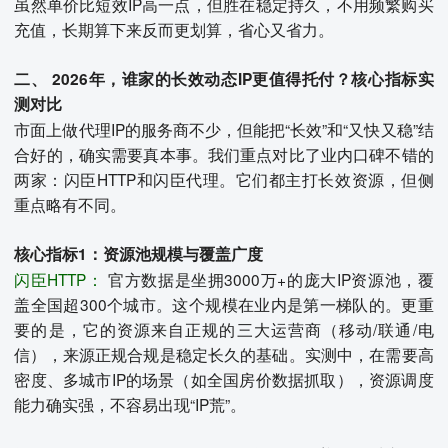
虽然单价比短效IP高一点，但胜在稳定持久，不用频繁购买
充值，长期算下来反而更划算，省心又省力。
二、 2026年，谁家的长效动态IP更值得托付？核心指标实
测对比
市面上做代理IP的服务商不少，但能把“长效”和“又快又稳”结
合好的，确实需要真本事。我们重点对比了业内口碑不错的
两家：闪臣HTTP和闪臣代理。它们都主打长效资源，但侧
重点略有不同。
核心指标1：资源池规模与覆盖广度
闪臣HTTP：
官方数据是坐拥3000万+的庞大IP资源池，覆
盖全国超300个城市。这个规模在业内是第一梯队的。更重
要的是，它的资源来自正规的三大运营商（移动/联通/电
信），来源正规合规是稳定长久的基础。实测中，在需要高
密度、多城市IP的场景（如全国房价数据抓取），资源调度
能力确实强，不容易出现“IP荒”。